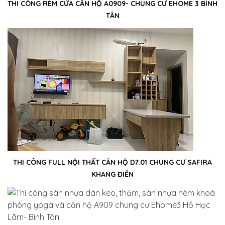
THI CÔNG RÈM CỬA CĂN HỘ A0909- CHUNG CƯ EHOME 3 BÌNH
TÂN
THI CÔNG FULL NỘI THẤT CĂN HỘ D7.01 CHUNG CƯ SAFIRA
KHANG ĐIỀN