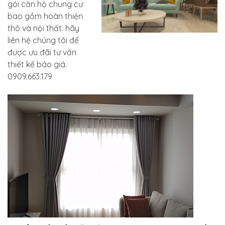
gói căn hộ chung cư
bao gồm hoàn thiện
thô và nội thất. hãy
liên hệ chúng tôi để
được ưu đãi tư vấn
thiết kế báo giá.
0909.663.179