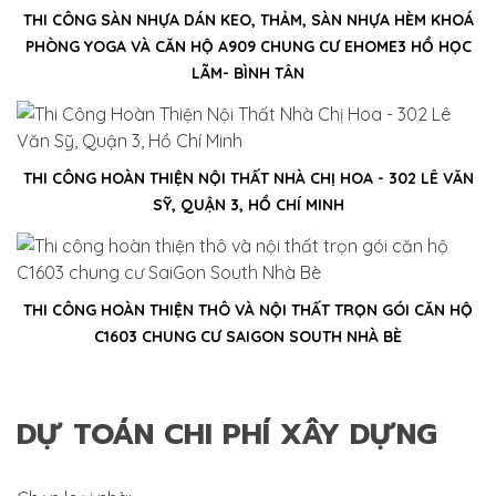
THI CÔNG SÀN NHỰA DÁN KEO, THẢM, SÀN NHỰA HÈM KHOÁ
PHÒNG YOGA VÀ CĂN HỘ A909 CHUNG CƯ EHOME3 HỒ HỌC
LÃM- BÌNH TÂN
THI CÔNG HOÀN THIỆN NỘI THẤT NHÀ CHỊ HOA - 302 LÊ VĂN
SỸ, QUẬN 3, HỒ CHÍ MINH
THI CÔNG HOÀN THIỆN THÔ VÀ NỘI THẤT TRỌN GÓI CĂN HỘ
C1603 CHUNG CƯ SAIGON SOUTH NHÀ BÈ
DỰ TOÁN CHI PHÍ XÂY DỰNG