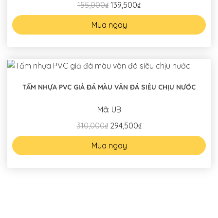
155,000₫
139,500₫
Mua ngay
TẤM NHỰA PVC GIẢ ĐÁ MÀU VÂN ĐÁ SIÊU CHỊU NƯỚC
Mã: UB
310,000₫
294,500₫
Mua ngay