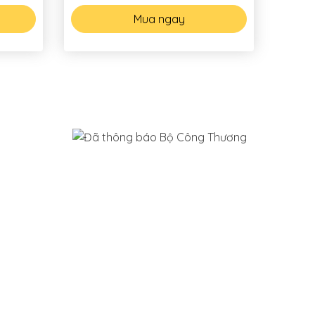
Mua ngay
NG
hàng
i trả