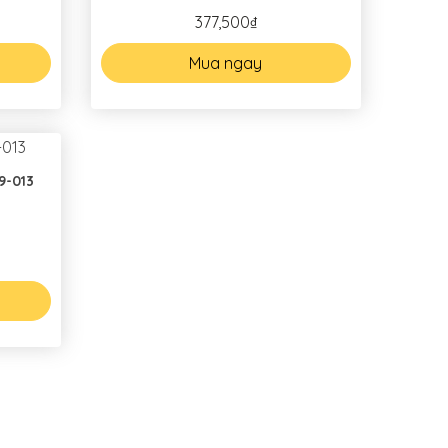
377,500₫
Mua ngay
9-013