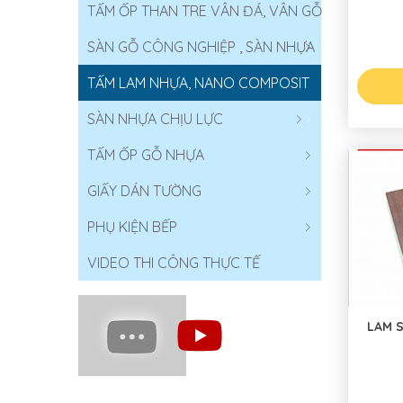
TẤM ỐP THAN TRE VÂN ĐÁ, VÂN GỖ
SÀN GỖ CÔNG NGHIỆP , SÀN NHỰA
TẤM LAM NHỰA, NANO COMPOSIT
SÀN NHỰA CHỊU LỰC
TẤM ỐP GỖ NHỰA
GIẤY DÁN TƯỜNG
PHỤ KIỆN BẾP
VIDEO THI CÔNG THỰC TẾ
LAM 