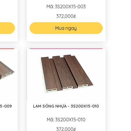
Mã: 3S200X15-003
372,000₫
Mua ngay
5-009
LAM SÓNG NHỰA - 3S200X15-010
Mã: 3S200X15-010
372,000₫