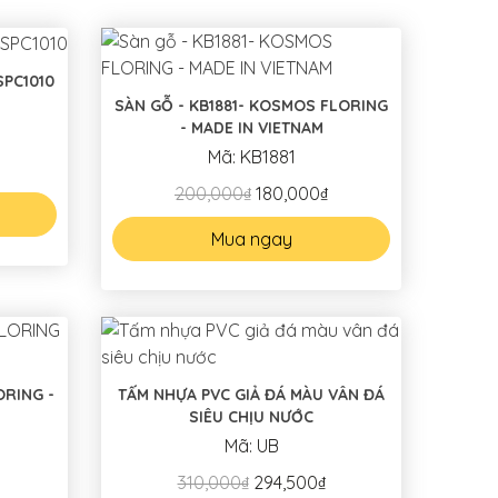
SPC1010
SÀN GỖ - KB1881- KOSMOS FLORING
- MADE IN VIETNAM
Mã: KB1881
200,000₫
180,000₫
Mua ngay
TẤM NHỰA PVC GIẢ ĐÁ MÀU VÂN ĐÁ
SIÊU CHỊU NƯỚC
Mã: UB
310,000₫
294,500₫