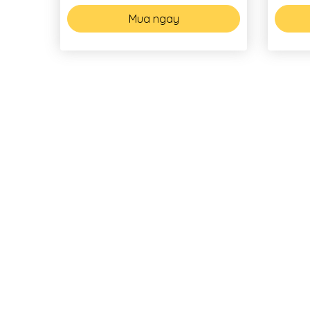
Mua ngay
THIẾT KẾ
THI C
NHỮNG THIẾT KẾ NHÀ PHỐ TIÊU
Thi cô
BIỂU
Thi cô
Thiết kế Nội thất
Thi cô
Nhà Phố, Biệt Thự, Căn Hộ
Thi cô
Thiết kế Nhà xưởng
Báo gi
Thiết kế Quán cafe
Thiết kế Nhà hàng