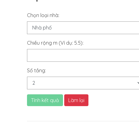
Chọn loại nhà:
Chiều rộng m (Ví dụ: 5.5):
Số tầng:
Tính kết quả
Làm lại