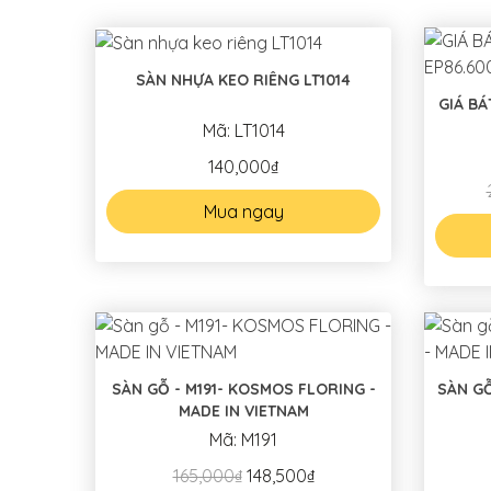
SÀN NHỰA KEO RIÊNG LT1014
GIÁ BÁ
Mã: LT1014
140,000₫
Mua ngay
SÀN GỖ - M191- KOSMOS FLORING -
SÀN GỖ - S294
MADE IN VIETNAM
Mã: M191
165,000₫
148,500₫