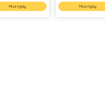
Mua ngay
Mua ngay
ÔNG
CHÍNH SÁCH KHÁCH HÀ
ng Nhà Xưởng
Hướng dẫn mua hàng
ng Nhà Phố, Biệt Thự
Hướng dẫn thanh toán
ng Căn Hộ
Chính sách thanh toán
ng Nội Thất
Chính sách bảo mật
á thi công xây dựng
Chính sách giao và nhận 
Chính sách bảo hành và đổ