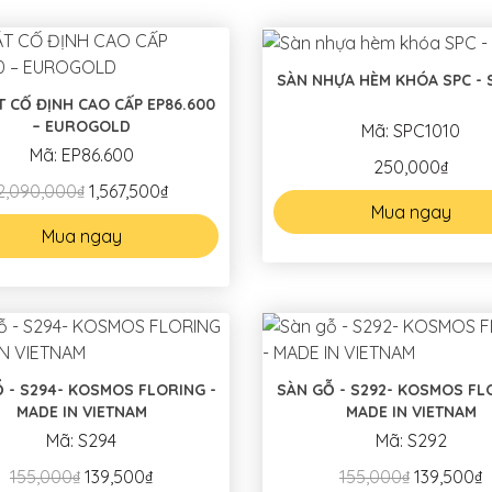
SÀN NHỰA HÈM KHÓA SPC - 
T CỐ ĐỊNH CAO CẤP EP86.600
– EUROGOLD
Mã: SPC1010
Mã: EP86.600
250,000₫
2,090,000₫
1,567,500₫
Mua ngay
Mua ngay
- KOSMOS FLORING -
SÀN GỖ - S292- KOSMOS FLORING -
MADE IN VIETNAM
MADE IN VIETNAM
Mã: S294
Mã: S292
155,000₫
139,500₫
155,000₫
139,500₫