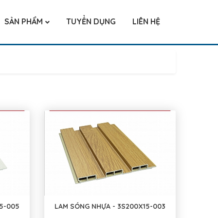
SẢN PHẨM
TUYỂN DỤNG
LIÊN HỆ
5-005
LAM SÓNG NHỰA - 3S200X15-003