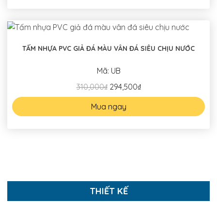
TẤM NHỰA PVC GIẢ ĐÁ MÀU VÂN ĐÁ SIÊU CHỊU NƯỚC
Mã: UB
310,000₫
294,500₫
Mua ngay
THIẾT KẾ
NHỮNG THIẾT KẾ NHÀ PHỐ TIÊU BIỂU