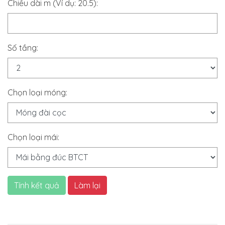
Chiều dài m (Ví dụ: 20.5):
Số tầng:
Chọn loại móng:
Chọn loại mái:
Tính kết quả
Làm lại