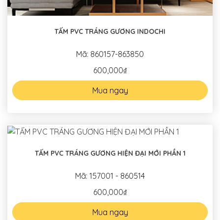
TẤM PVC TRÁNG GƯƠNG INDOCHI
Mã: 860157-863850
600,000₫
Mua ngay
TẤM PVC TRÁNG GƯƠNG HIỆN ĐẠI MỚI PHẦN 1
Mã: 157001 - 860514
600,000₫
Mua ngay