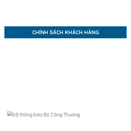
Thi công Nội Thất
Báo giá thi công xây dựng
CHÍNH SÁCH KHÁCH HÀNG
Hướng dẫn mua hàng
Hướng dẫn thanh toán
Chính sách thanh toán
Chính sách bảo mật
Chính sách giao và nhận hàng
Chính sách bảo hành và đổi trả