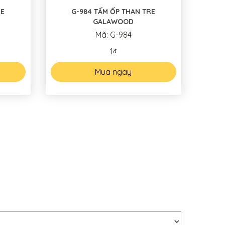
RE
G-984 TẤM ỐP THAN TRE
GALAWOOD
Mã: G-984
1₫
Mua ngay