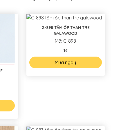
G-898 TẤM ỐP THAN TRE
GALAWOOD
Mã: G-898
1₫
Mua ngay
RE