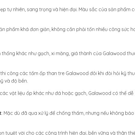
ẹp tự nhiên, sang trọng và hiện đại. Màu sắc của sản phẩm có
 sản phẩm khá đơn giản, không cần phải tốn nhiều công sức ho
yền thống khác như gạch, xi măng, giá thành của Galawood th
 thi công các tấm ốp than tre Galawood đôi khi đòi hỏi kỹ th
ỹ và độ bền.
i các vật liệu ốp khác như đá hoặc gạch, Galawood có thể d
t
: Mặc dù đã qua xử lý để chống thấm, nhưng nếu không bả
n tuyệt vời cho các công trình hiện đại, bền vững và thân th