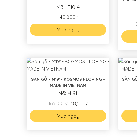
Mã: LT1014
140,000₫
Mua ngay
SÀN GỖ - M191- KOSMOS FLORING -
SÀN GỖ - S294
MADE IN VIETNAM
Mã: M191
165,000₫
148,500₫
Mua ngay