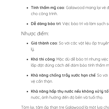
Tính thẩm mỹ cao
: Galawood mang lại vẻ đ
cho công trình.
Dễ dàng bảo trì
: Việc bảo trì và làm sạch
Nhược điểm:
Giá thành cao
: So với các vật liệu ốp tru
lý.
Khó thi công
: Mặc dù dễ bảo trì nhưng việc
lắp đặt đúng cách để đảm bảo tính thẩm m
Khả năng chống trầy xước hạn chế
: So vớ
vệ cẩn thận.
Khả năng hấp thụ nước nếu không xử lý tố
nước, ảnh hưởng đến độ bền và tuổi thọ.
Tóm lại, tâm ốp than tre Galawood là một lựa chọ