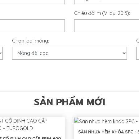
Chiều dài m (Ví dụ: 20.5):
Chọn loại móng:
C
SẢN PHẨM MỚI
SÀN NHỰA HÈM KHÓA SPC - 
T CỐ ĐỊNH CAO CẤP EP86.600