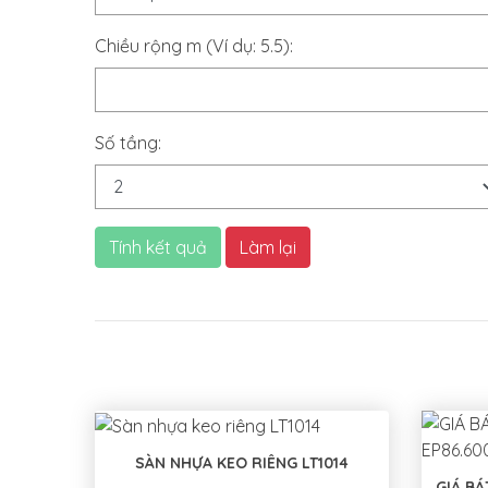
Chiều rộng m (Ví dụ: 5.5):
Số tầng:
Tính kết quả
Làm lại
SÀN NHỰA KEO RIÊNG LT1014
GIÁ BÁ