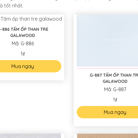
ả tốt nhất.
-886 TẤM ỐP THAN TRE
GALAWOOD
Mã: G-886
1₫
Mua ngay
G-887 TẤM ỐP THAN T
GALAWOOD
Mã: G-887
1₫
Mua ngay