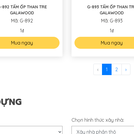
2 TẤM ỐP THAN TRE
G-893 TẤM ỐP THAN T
GALAWOOD
GALAWOOD
Mã: G-892
Mã: G-893
1₫
1₫
Mua ngay
Mua ngay
‹
1
2
›
DỰNG
Chọn hình thức xây nhà: