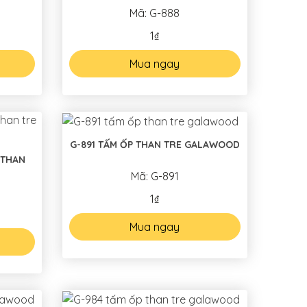
Mã: G-888
1₫
Mua ngay
G-891 TẤM ỐP THAN TRE GALAWOOD
 THAN
Mã: G-891
1₫
Mua ngay