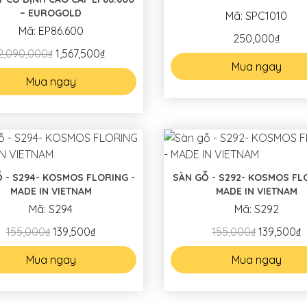
– EUROGOLD
Mã: SPC1010
Mã: EP86.600
250,000₫
2,090,000₫
1,567,500₫
Mua ngay
Mua ngay
- KOSMOS FLORING -
SÀN GỖ - S292- KOSMOS FLORING -
MADE IN VIETNAM
MADE IN VIETNAM
Mã: S294
Mã: S292
155,000₫
139,500₫
155,000₫
139,500₫
Mua ngay
Mua ngay