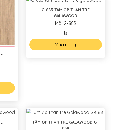
G-883 TẤM ỐP THAN TRE
GALAWOOD
Mã: G-883
1₫
Mua ngay
RE
RE
TẤM ỐP THAN TRE GALAWOOD G-
888