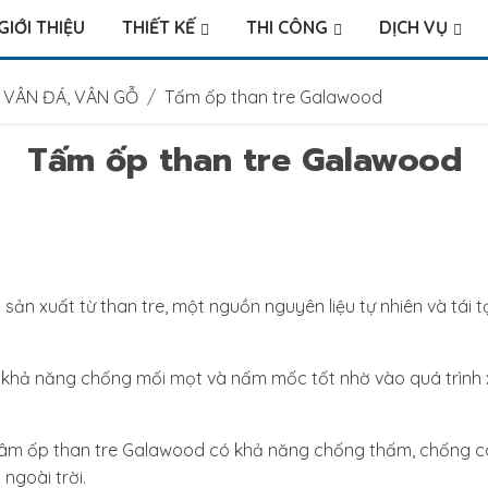
GIỚI THIỆU
THIẾT KẾ
THI CÔNG
DỊCH VỤ
 VÂN ĐÁ, VÂN GỖ
Tấm ốp than tre Galawood
Tấm ốp than tre Galawood
sản xuất từ than tre, một nguồn nguyên liệu tự nhiên và tái 
khả năng chống mối mọt và nấm mốc tốt nhờ vào quá trình xử
Tâm ốp than tre Galawood có khả năng chống thấm, chống co
ngoài trời.