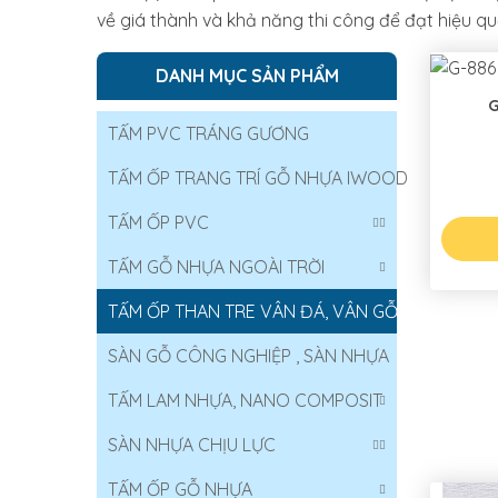
về giá thành và khả năng thi công để đạt hiệu qu
DANH MỤC SẢN PHẨM
G
TẤM PVC TRÁNG GƯƠNG
TẤM ỐP TRANG TRÍ GỖ NHỰA IWOOD
TẤM ỐP PVC
TẤM GỖ NHỰA NGOÀI TRỜI
TẤM ỐP THAN TRE VÂN ĐÁ, VÂN GỖ
SÀN GỖ CÔNG NGHIỆP , SÀN NHỰA
TẤM LAM NHỰA, NANO COMPOSIT
SÀN NHỰA CHỊU LỰC
TẤM ỐP GỖ NHỰA