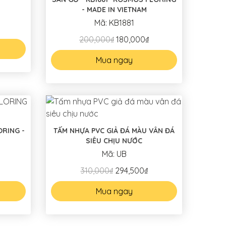
- MADE IN VIETNAM
Mã: KB1881
200,000₫
180,000₫
Mua ngay
TẤM NHỰA PVC GIẢ ĐÁ MÀU VÂN ĐÁ
SIÊU CHỊU NƯỚC
Mã: UB
310,000₫
294,500₫
Mua ngay