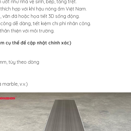
ướt như nhà vệ sinh, bếp, tầng trệt.
 thích hợp với khí hậu nóng ẩm Việt Nam.
ỗ, vân đá hoặc họa tiết 3D sống động.
công dễ dàng, tiết kiệm chi phí nhân công.
hân thiện với môi trường.
m cụ thể để cập nhật chính xác)
0mm, tùy theo dòng
marble, v.v.)