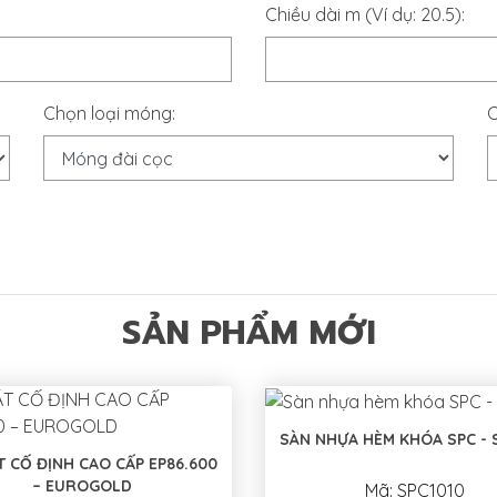
Chiều dài m (Ví dụ: 20.5):
Chọn loại móng:
C
SẢN PHẨM MỚI
SÀN NHỰA HÈM KHÓA SPC - 
T CỐ ĐỊNH CAO CẤP EP86.600
– EUROGOLD
Mã: SPC1010