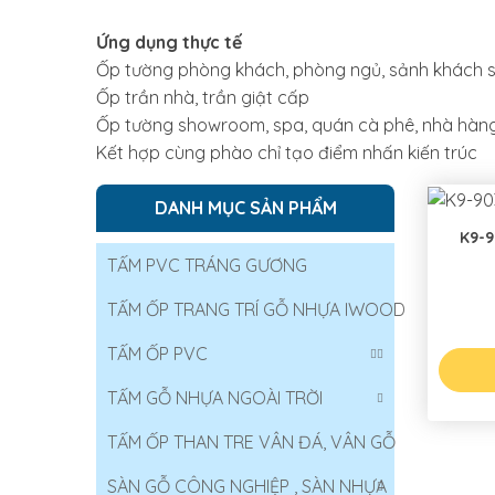
Ứng dụng thực tế
Ốp tường phòng khách, phòng ngủ, sảnh khách 
Ốp trần nhà, trần giật cấp
Ốp tường showroom, spa, quán cà phê, nhà hàn
Kết hợp cùng phào chỉ tạo điểm nhấn kiến trúc
DANH MỤC SẢN PHẨM
K9-
TẤM PVC TRÁNG GƯƠNG
TẤM ỐP TRANG TRÍ GỖ NHỰA IWOOD
TẤM ỐP PVC
TẤM GỖ NHỰA NGOÀI TRỜI
TẤM ỐP THAN TRE VÂN ĐÁ, VÂN GỖ
SÀN GỖ CÔNG NGHIỆP , SÀN NHỰA