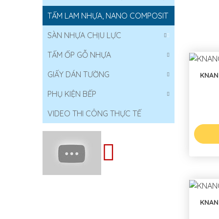
TẤM LAM NHỰA, NANO COMPOSIT
SÀN NHỰA CHỊU LỰC
TẤM ỐP GỖ NHỰA
GIẤY DÁN TƯỜNG
KNAN
PHỤ KIỆN BẾP
VIDEO THI CÔNG THỰC TẾ
KNAN