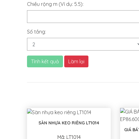
Chiều rộng m (Ví dụ: 5.5):
Số tầng:
Tính kết quả
Làm lại
SÀN NHỰA KEO RIÊNG LT1014
GIÁ BÁ
Mã: LT1014