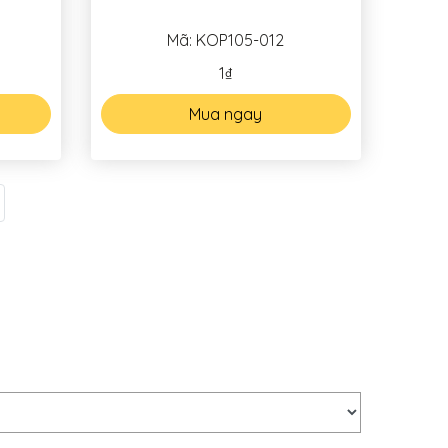
Mã: KOP105-012
1₫
Mua ngay