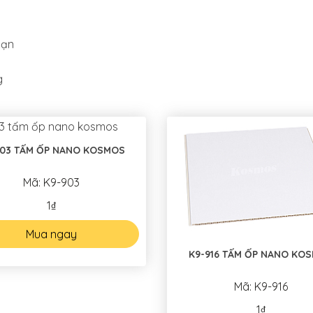
sạn
g
903 TẤM ỐP NANO KOSMOS
Mã: K9-903
1₫
Mua ngay
K9-916 TẤM ỐP NANO KO
Mã: K9-916
1₫