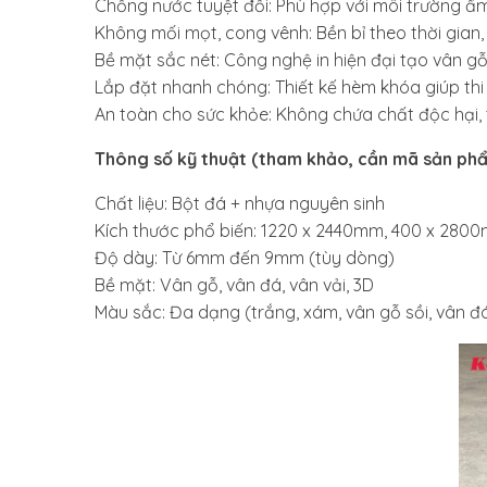
Chống nước tuyệt đối: Phù hợp với môi trường ẩm 
Không mối mọt, cong vênh: Bền bỉ theo thời gian,
Bề mặt sắc nét: Công nghệ in hiện đại tạo vân g
Lắp đặt nhanh chóng: Thiết kế hèm khóa giúp thi 
An toàn cho sức khỏe: Không chứa chất độc hại, t
Thông số kỹ thuật (tham khảo, cần mã sản phẩ
Chất liệu: Bột đá + nhựa nguyên sinh
Kích thước phổ biến: 1220 x 2440mm, 400 x 280
Độ dày: Từ 6mm đến 9mm (tùy dòng)
Bề mặt: Vân gỗ, vân đá, vân vải, 3D
Màu sắc: Đa dạng (trắng, xám, vân gỗ sồi, vân đá 