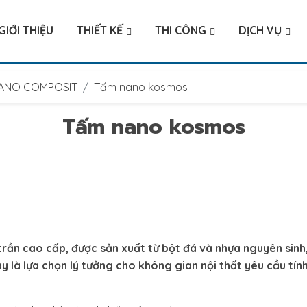
GIỚI THIỆU
THIẾT KẾ
THI CÔNG
DỊCH VỤ
NANO COMPOSIT
Tấm nano kosmos
Tấm nano kosmos
rần cao cấp, được sản xuất từ bột đá và nhựa nguyên sinh
y là lựa chọn lý tưởng cho không gian nội thất yêu cầu tín