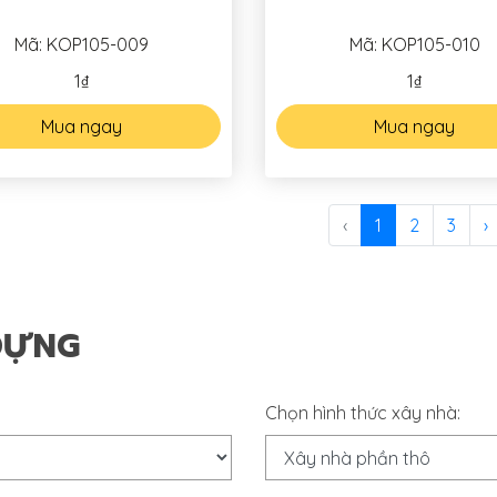
Mã: KOP105-009
Mã: KOP105-010
1₫
1₫
Mua ngay
Mua ngay
‹
1
2
3
›
DỰNG
Chọn hình thức xây nhà: