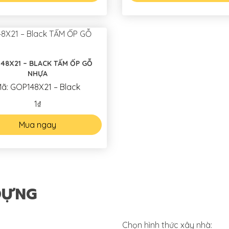
X21 – BLACK TẤM ỐP GỖ
NHỰA
ã: GOP148X21 – Black
1₫
Mua ngay
DỰNG
Chọn hình thức xây nhà: