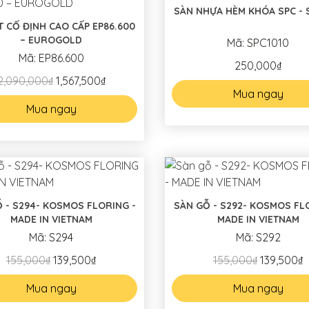
SÀN NHỰA HÈM KHÓA SPC - 
T CỐ ĐỊNH CAO CẤP EP86.600
– EUROGOLD
Mã: SPC1010
Mã: EP86.600
250,000₫
2,090,000₫
1,567,500₫
Mua ngay
Mua ngay
- KOSMOS FLORING -
SÀN GỖ - S292- KOSMOS FLORING -
MADE IN VIETNAM
MADE IN VIETNAM
Mã: S294
Mã: S292
155,000₫
139,500₫
155,000₫
139,500₫
Mua ngay
Mua ngay