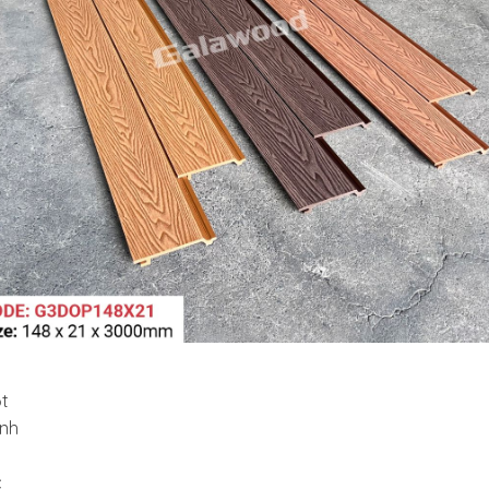
t
ênh
c