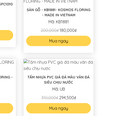
SPC1010
SÀN GỖ - KB1881- KOSMOS FLORING
- MADE IN VIETNAM
Mã: KB1881
200,000₫
180,000₫
Mua ngay
TẤM NHỰA PVC GIẢ ĐÁ MÀU VÂN ĐÁ
SIÊU CHỊU NƯỚC
Mã: UB
310,000₫
294,500₫
Mua ngay