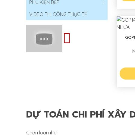
PHỤ KIỆN BẾP
VIDEO THI CÔNG THỰC TẾ
GOP148
M
DỰ TOÁN CHI PHÍ XÂY 
Chọn loại nhà: