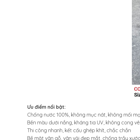
Ưu điểm nổi bật:
Chống nước 100%, không mục nát, không mối mọ
Bền màu dưới nắng, kháng tia UV, không cong v
Thi công nhanh, kết cấu ghép khít, chắc chắn
Bề mặt vân gỗ, vân vải đẹp mắt, chống trầy xướ