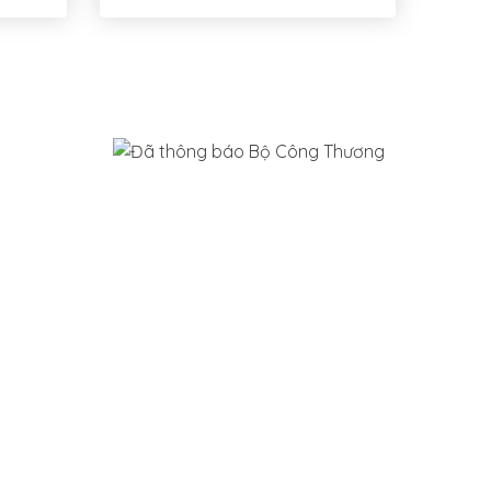
NG
àng
i trả