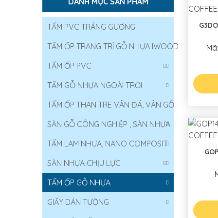
DANH MỤC SẢN PHẨM
G3DO
TẤM PVC TRÁNG GƯƠNG
TẤM ỐP TRANG TRÍ GỖ NHỰA IWOOD
Mã
TẤM ỐP PVC
TẤM GỖ NHỰA NGOÀI TRỜI
TẤM ỐP THAN TRE VÂN ĐÁ, VÂN GỖ
SÀN GỖ CÔNG NGHIỆP , SÀN NHỰA
TẤM LAM NHỰA, NANO COMPOSIT
GOP
SÀN NHỰA CHỊU LỰC
TẤM ỐP GỖ NHỰA
GIẤY DÁN TƯỜNG