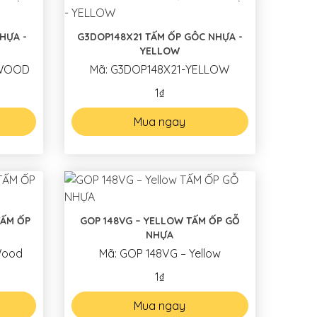
HỰA -
G3DOP148X21 TẤM ỐP GÔC NHỰA -
YELLOW
 WOOD
Mã: G3DOP148X21-YELLOW
1₫
Mua ngay
TẤM ỐP
GOP 148VG – YELLOW TẤM ỐP GỖ
NHỰA
Wood
Mã: GOP 148VG – Yellow
1₫
Mua ngay