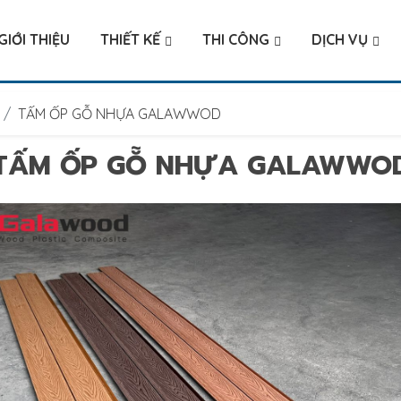
GIỚI THIỆU
THIẾT KẾ
THI CÔNG
DỊCH VỤ
TẤM ỐP GỖ NHỰA GALAWWOD
TẤM ỐP GỖ NHỰA GALAWWO