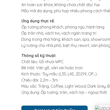
An toàn sức khỏe, không chứa chất độc hại
Mẫu mã đa dạng, phù hợp nhiều phong cách thiế
Ứng dụng thực tế:
Ốp tường phòng khách, phòng ngủ, hành lang
Ốp trần nhà, vách tivi, vách ngăn trang trí
Dùng trong nhà hàng, khách sạn, spa, showroo
Lý tưởng cho nhà phố, biệt thự, resort, văn phòn
Thông số kỹ thuật
Chất liệu: Gỗ nhựa WPC
Bề mặt: Vân gỗ, vân vải hoặc trơn
Kích thước: Tùy mẫu (L3S, L4S, 2D219, OP...)
Chiều dài: 2.2m – 3m
Màu sắc: Trắng, Coffee, Light Wood, Dark Grey, Bl
Ứng dụng: Ốp tường, trần, vách nội – ngoại thất