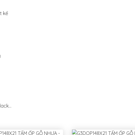
t kế
m
g
ack...