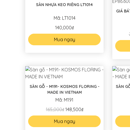
SÀN NHỰA KEO RIÊNG LT1014
GIÁ BÁ
Mã: LT1014
140,000₫
Mua ngay
SÀN GỖ - M191- KOSMOS FLORING -
SÀN GỖ - S294
MADE IN VIETNAM
Mã: M191
165,000₫
148,500₫
Mua ngay