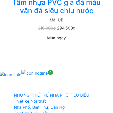
Tấm nhựa PVC giả đá màu
vân đá siêu chịu nước
Mã: UB
310,000₫
294,500₫
Mua ngay
0
Thiết kế
NHỮNG THIẾT KẾ NHÀ PHỐ TIÊU BIỂU
Thiết kế Nội thất
Nhà Phố, Biệt Thự, Căn Hộ