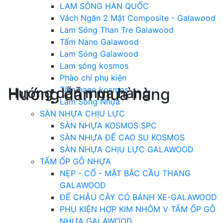
LAM SÓNG HÀN QUỐC
Vách Ngăn 2 Mặt Composite - Galawood
Lam Sóng Than Tre Galawood
Tấm Nano Galawood
Lam Sóng Galawood
Lam sóng kosmos
Phào chỉ phụ kiện
Hướng dẫn mua hàng
Hướng dẫn mua hàng
Tấm nano kosmos
Lam Sóng Nhựa
SÀN NHỰA CHỊU LỰC
SÀN NHỰA KOSMOS SPC
SÀN NHỰA ĐẾ CAO SU KOSMOS
SÀN NHỰA CHỊU LỰC GALAWOOD
TẤM ỐP GỖ NHỰA
NẸP - CỔ - MẶT BẬC CẦU THANG
GALAWOOD
ĐẾ CHẬU CÂY CÓ BÁNH XE-GALAWOOD
PHỤ KIỆN HỢP KIM NHÔM V TẤM ỐP GỖ
NHỰA GALAWOOD