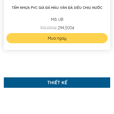
TẤM NHỰA PVC GIẢ ĐÁ MÀU VÂN ĐÁ SIÊU CHỊU NƯỚC
Mã: UB
310,000₫
294,500₫
Mua ngay
THIẾT KẾ
NHỮNG THIẾT KẾ NHÀ PHỐ TIÊU BIỂU
Thiết kế Nội thất