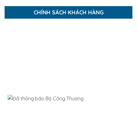
CHÍNH SÁCH KHÁCH HÀNG
Hướng dẫn mua hàng
Hướng dẫn thanh toán
Chính sách thanh toán
Chính sách bảo mật
Chính sách giao và nhận hàng
Chính sách bảo hành và đổi trả
Công ty TNHH Xây Dựng Bình Đại Phát