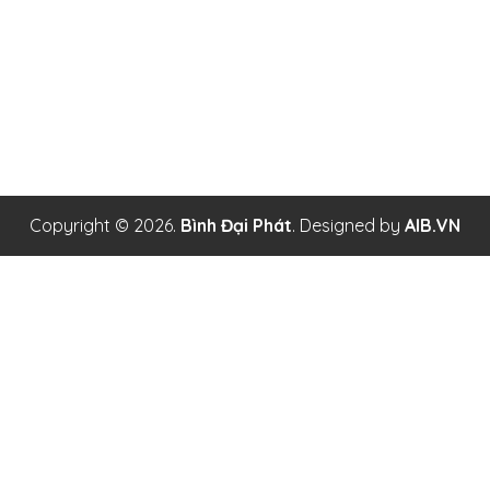
Địa chỉ: Số 74/2 Đường 21, Khu Phố 3, Phường Thạnh Mỹ
Lợi, Quận 2, Tp. Hồ Chí Minh
MST: 0314405335 - Do Sở Kế Hoạch và Đầu Tư Thành Phố
Hồ Chí Minh Cấp ngày 16 tháng 05 năm 2017
Copyright ©
2026.
Bình Đại Phát
. Designed by
AIB.VN