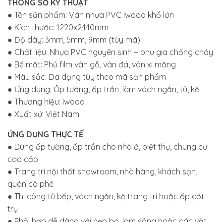
THÔNG SỐ KỸ THUẬT
● Tên sản phẩm: Ván nhựa PVC Iwood khổ lớn
● Kích thước: 1220x2440mm
● Độ dày: 3mm, 5mm, 9mm (tùy mã)
● Chất liệu: Nhựa PVC nguyên sinh + phụ gia chống cháy
● Bề mặt: Phủ film vân gỗ, vân đá, vân xi măng
● Màu sắc: Đa dạng tùy theo mã sản phẩm
● Ứng dụng: Ốp tường, ốp trần, làm vách ngăn, tủ, kệ
● Thương hiệu: Iwood
● Xuất xứ: Việt Nam
ỨNG DỤNG THỰC TẾ
● Dùng ốp tường, ốp trần cho nhà ở, biệt thự, chung cư
cao cấp
● Trang trí nội thất showroom, nhà hàng, khách sạn,
quán cà phê
● Thi công tủ bếp, vách ngăn, kệ trang trí hoặc ốp cột
trụ
● Phối hợp dễ dàng với nẹp bo, lam sóng hoặc các vật