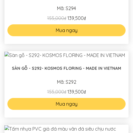
Mã: S294
155,000₫
139,500₫
Mua ngay
SÀN GỖ - S292- KOSMOS FLORING - MADE IN VIETNAM
Mã: S292
155,000₫
139,500₫
Mua ngay