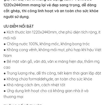
1220x2440mm mang lại vẻ đẹp sang trọng, dễ dàng
cắt ghép, thi công linh hoạt và an toàn cho sức khỏe
người sử dụng.
ƯU ĐIỂM NỔI BẬT
● Kích thước lớn 1220x2440mm, che phủ diện tích rộng, ít
mối nối
● Chống nước 100%, không mốc, không bong tróc
● Không cong vênh, không mối mọt, phù hợp khí hậu Việt
Nam
● Bề mặt vân gỗ, vân đá, vân xi măng hiện đại, thẩm mỹ
cao
● Trọng lượng nhẹ, dễ thi công, tiết kiệm thời gian lắp đặt
● Không chứa formaldehyde, an toàn cho sức khỏe
● Khả năng cách âm, cách nhiệt tốt
● Ứng dụng linh hoạt cho cả không gian nhà ở và
thương mại