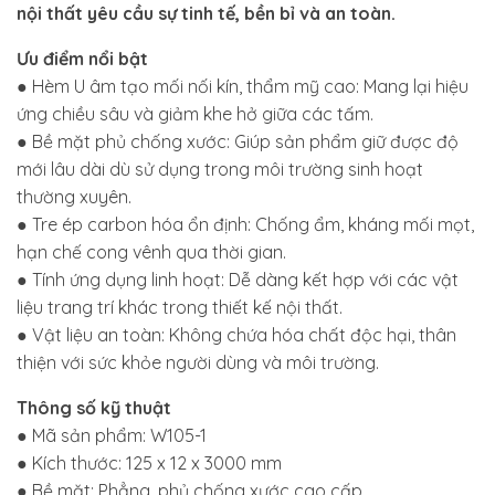
nội thất yêu cầu sự tinh tế, bền bỉ và an toàn.
Ưu điểm nổi bật
● Hèm U âm tạo mối nối kín, thẩm mỹ cao: Mang lại hiệu
ứng chiều sâu và giảm khe hở giữa các tấm.
● Bề mặt phủ chống xước: Giúp sản phẩm giữ được độ
mới lâu dài dù sử dụng trong môi trường sinh hoạt
thường xuyên.
● Tre ép carbon hóa ổn định: Chống ẩm, kháng mối mọt,
hạn chế cong vênh qua thời gian.
● Tính ứng dụng linh hoạt: Dễ dàng kết hợp với các vật
liệu trang trí khác trong thiết kế nội thất.
● Vật liệu an toàn: Không chứa hóa chất độc hại, thân
thiện với sức khỏe người dùng và môi trường.
Thông số kỹ thuật
● Mã sản phẩm: W105-1
● Kích thước: 125 x 12 x 3000 mm
● Bề mặt: Phẳng, phủ chống xước cao cấp