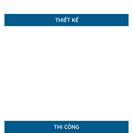
THIẾT KẾ
NHỮNG THIẾT KẾ NHÀ PHỐ TIÊU BIỂU
Thiết kế Nội thất
Nhà Phố, Biệt Thự, Căn Hộ
Thiết kế Nhà xưởng
Thiết kế Quán cafe
Thiết kế Nhà hàng
Thiết kế Văn phòng
Báo Giá Thiết Kế
THI CÔNG