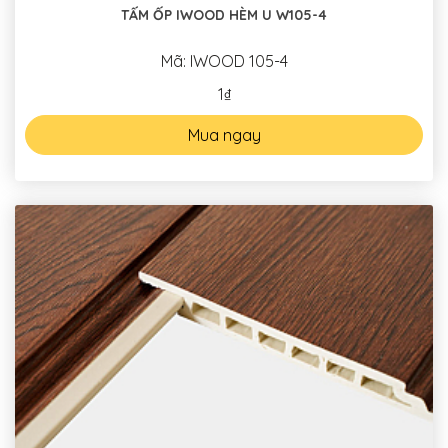
TẤM ỐP IWOOD HÈM U W105-4
Mã: IWOOD 105-4
1₫
Mua ngay