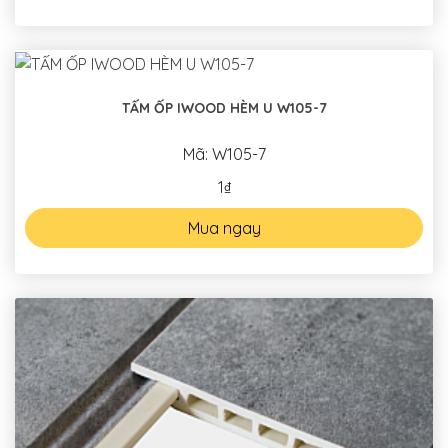
TẤM ỐP IWOOD HÈM U W105-7
Mã: W105-7
1₫
Mua ngay