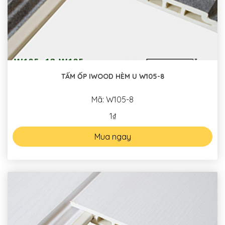
TẤM ỐP IWOOD HÈM U W105-8
Mã: W105-8
1₫
Mua ngay