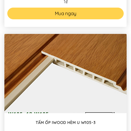
1₫
Mua ngay
TẤM ỐP IWOOD HÈM U W105-3