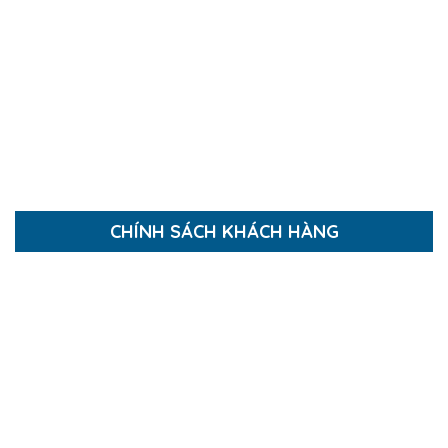
Thi công Nhà Xưởng
Thi công Nhà Phố, Biệt Thự
Thi công Căn Hộ
Thi công Nội Thất
Báo giá thi công xây dựng
CHÍNH SÁCH KHÁCH HÀNG
Hướng dẫn mua hàng
Hướng dẫn thanh toán
Chính sách thanh toán
Chính sách bảo mật
Chính sách giao và nhận hàng