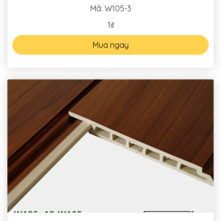
Mã: W105-3
1₫
Mua ngay