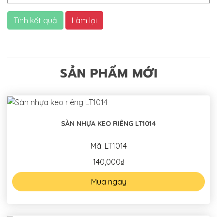
Tính kết quả
Làm lại
SẢN PHẨM MỚI
SÀN NHỰA KEO RIÊNG LT1014
Mã: LT1014
140,000₫
Mua ngay