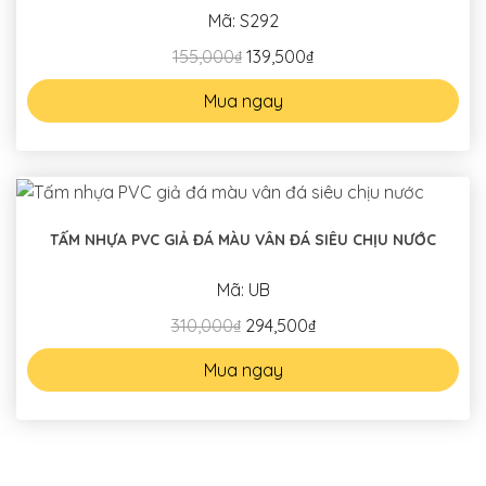
Mã: S292
155,000₫
139,500₫
Mua ngay
TẤM NHỰA PVC GIẢ ĐÁ MÀU VÂN ĐÁ SIÊU CHỊU NƯỚC
Mã: UB
310,000₫
294,500₫
Mua ngay